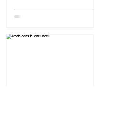
ART SELECTION ArtMAGNA
22 déc. 2020
0 min de lecture
Article dans le Midi Libre!