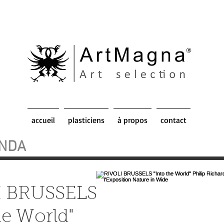
accueil
plasticiens
à propos
contact
NDA
I BRUSSELS
he World"