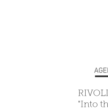
AGE
RIVOL
"Into t